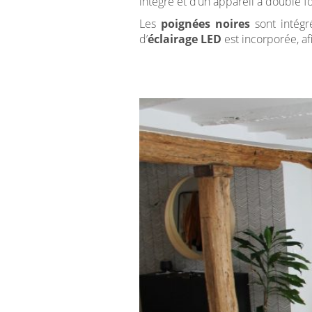
intégré et d’un appareil à double fo
Les
poignées noires
sont intégr
d’
éclairage LED
est incorporée, afi