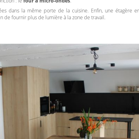
nction : le
four à micro-ondes
.
ées dans la même porte de la cuisine. Enfin, une étagère 
n de fournir plus de lumière à la zone de travail.