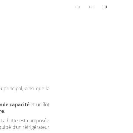
EU
ES
FR
 principal, ainsi que la
ande capacité
et un îlot
re
.
. La hotte est composée
quipé d’un réfrigérateur